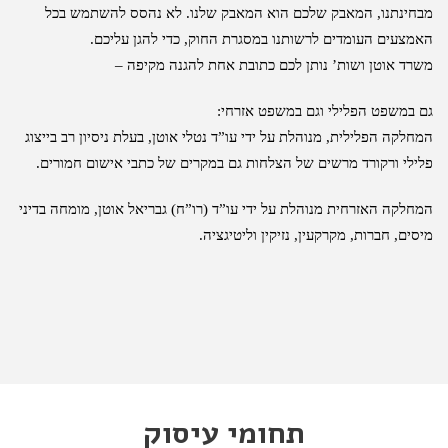
מבחינתנו, המאבק שלכם הוא המאבק שלנו. לא נהסס להשתמש בכל
האמצעים העומדים לרשותנו במסגרת החוק, כדי להגן עליכם.
משרד אוטן ושות’ נותן לכם כתובת אחת להגנה מקיפה –
גם במשפט הפלילי וגם במשפט אזרחי:
המחלקה הפלילית, מנוהלת על ידי עו”ד נטלי אוטן, בעלת ניסיון רב בייצוג
פלילי ורקורד מרשים של הצלחות גם במקרים של כתבי אישום חמורים.
המחלקה האזרחית מנוהלת על ידי עו”ד (רו”ח) גבריאל אוטן, מומחה בדיני
מיסים, חברות, מקרקעין, נזיקין וליטיגציה.
תחומי עיסוק