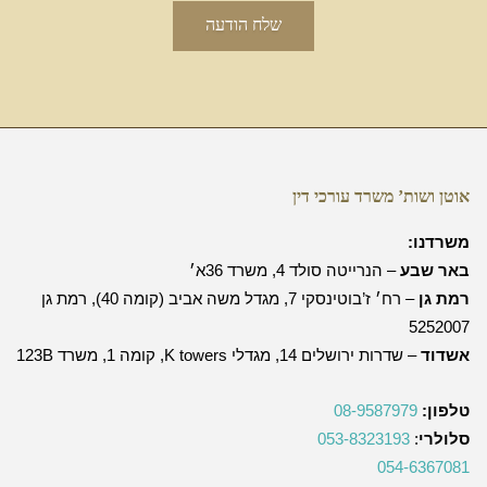
אוטן ושות’ משרד עורכי דין
משרדנו:
באר שבע
– הנרייטה סולד 4, משרד 36א׳
רמת גן
– רח׳ ז’בוטינסקי 7, מגדל משה אביב (קומה 40), רמת גן
5252007
אשדוד
– שדרות ירושלים 14, מגדלי K towers, קומה 1, משרד 123B
טלפון:
08-9587979
סלולרי
:
053-8323193
054-6367081