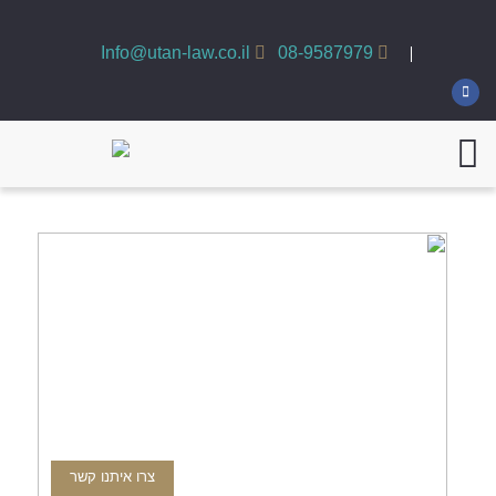
Info@utan-law.co.il
08-9587979
אוטן ושות'
משרד עורכי דין
לצדכם כל הדרך,
גם במשפט הפלילי וגם במשפט האזרחי
צרו איתנו קשר